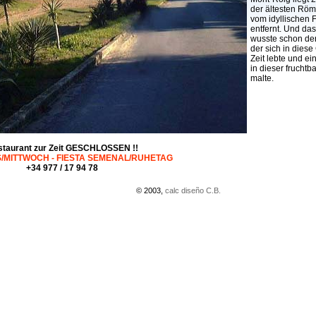
der ältesten Röm
vom idyllischen 
entfernt. Und das
wusste schon der
der sich in diese
Zeit lebte und ei
in dieser fruchtb
malte.
taurant zur Zeit GESCHLOSSEN !!
/MITTWOCH - FIESTA SEMENAL/RUHETAG
+34 977 / 17 94 78
© 2003,
calc diseño C.B.