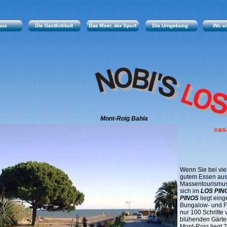
Mont-Roig Bahia
cas
Wenn Sie bei vi
gutem Essen aus
Massentourismus
sich im
LOS PIN
PINOS
liegt eing
Bungalow- und F
nur 100 Schritte 
blühenden Gärten
Mont-Roig liegt 